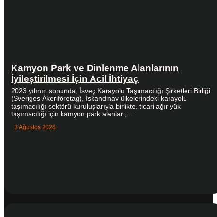
Kamyon Park ve Dinlenme Alanlarının
İyileştirilmesi İçin Acil İhtiyaç
2023 yılının sonunda, İsveç Karayolu Taşımacılığı Şirketleri Birliği
(Sveriges Åkeriföretag), İskandinav ülkelerindeki karayolu
taşımacılığı sektörü kuruluşlarıyla birlikte, ticari ağır yük
taşımacılığı için kamyon park alanları,...
3 Ağustos 2026