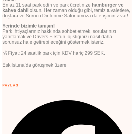
En az 11 saat park edin ve park ücretinize
hamburger ve
kahve dahil
olsun. Her zaman olduğu gibi, temiz tuvaletlere,
duşlara ve Sürücü Dinlenme Salonumuza da erişiminiz var!
Yerinde bizimle tanışın!
Park ihtiyaçlarınız hakkında sohbet etmek, sorularınızı
yanıtlamak ve Drivers First’ün lojistiğinizi nasıl daha
sorunsuz hale getirebileceğini göstermek isteriz.
💰 Fiyat: 24 saatlik park için KDV hariç 299 SEK.
Eskilstuna’da görüşmek üzere!
PAYLAŞ