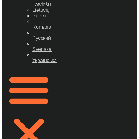
Latviešu
Lietuvių
Polski
Română
Русский
Svenska
Українська