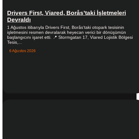
Drivers First, Viared, Borås’taki İşletmeleri
Devraldı
1 Ağustos itibarıyla Drivers First, Borås‘taki otopark tesisinin
işletmesini resmen devralarak heyecan verici bir dönüşümün
başlangıcını işaret etti. 📍 Stormgatan 17, Viared Lojistik Bölgesi
Tesis,...
6 Ağustos 2026