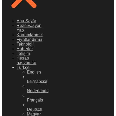
Ana Sayfa
Rezervasyon
Yap
Konumlarımız
Fiyatlandırma
Teknoloji
Haberler
İletişim
Hesap
başvurusu
Türkçe
English
Български
Nederlands
Français
Deutsch
Magyar