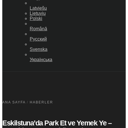
Latviešu
Lietuvių
Polski
Română
Русский
Svenska
Українська
ANA SAYFA
/
HABERLER
Eskilstuna’da Park Et ve Yemek Ye –