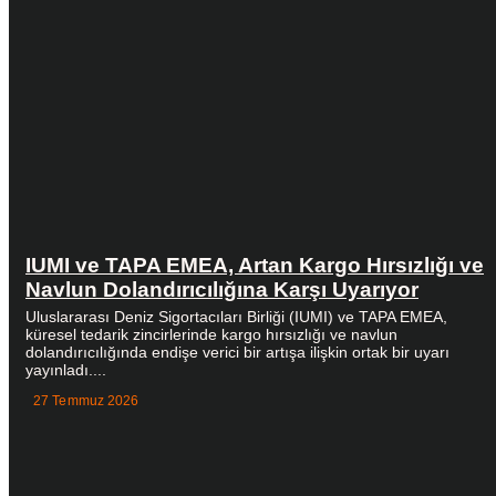
IUMI ve TAPA EMEA, Artan Kargo Hırsızlığı ve
Navlun Dolandırıcılığına Karşı Uyarıyor
Uluslararası Deniz Sigortacıları Birliği (IUMI) ve TAPA EMEA,
küresel tedarik zincirlerinde kargo hırsızlığı ve navlun
dolandırıcılığında endişe verici bir artışa ilişkin ortak bir uyarı
yayınladı....
27 Temmuz 2026