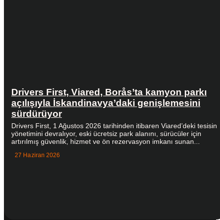
Drivers First, Viared, Borås’ta kamyon parkı
açılışıyla İskandinavya’daki genişlemesini
sürdürüyor
Drivers First, 1 Ağustos 2026 tarihinden itibaren Viared’deki tesisin
yönetimini devralıyor, eski ücretsiz park alanını, sürücüler için
artırılmış güvenlik, hizmet ve ön rezervasyon imkanı sunan...
27 Haziran 2026