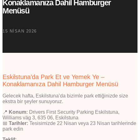
Konaklamanıza Dahil Hamburger
Menüsü
15 NISAN 2026
Eskilstuna’da Park Et ve Yemek Ye –
Konaklamanıza Dahil Hamburger Menüsü
Gelecek hafta, Eskilstuna’da bizimle park ettiğinizde size
ekstra bir şeyler sunuyoruz.
📍
Konum:
Drivers First Security Parking Eskilstuna,
Williams väg 3, 635 06, Eskilstuna
📅
Tarihler:
Tesisimizde 22 Nisan veya 23 Nisan tarihlerinde
park edin
Teklif: