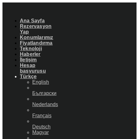
Ana Sayfa
Rezervasyon
Yap
Konumlarımız
Fiyatlandırma
Teknoloji
Haberler
İletişim
Hesap
başvurusu
Türkçe
English
Български
Nederlands
Français
Deutsch
Magyar