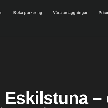
m
Boka parkering
Våra anläggningar
Prise
 Eskilstuna – 