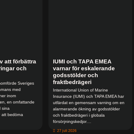
 att förbättra
IUMI och TAPA EMEA
ringar och
varnar för eskalerande
godsstölder och
fraktbedrägeri
enomförde Sveriges
sammans med
International Union of Marine
ner inom
Insurance (IUMI) och TAPA EMEA har
den, en omfattande
utfärdat en gemensam varning om en
 sina
alarmerande ökning av godsstölder
r att bedöma
och fraktbedrägeri i globala
försörjningskedjor....
27 juli 2026