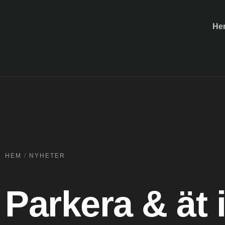
He
HEM
/
NYHETER
Parkera & ät i