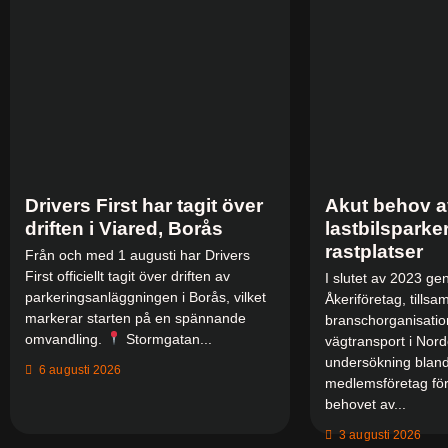
Drivers First har tagit över
Akut behov av
driften i Viared, Borås
lastbilsparke
rastplatser
Från och med 1 augusti har Drivers
First officiellt tagit över driften av
I slutet av 2023 g
parkeringsanläggningen i Borås, vilket
Åkeriföretag, till
markerar starten på en spännande
branschorganisatio
omvandling.
Stormgatan...
vägtransport i Nor
undersökning bland
6 augusti 2026
medlemsföretag fö
behovet av...
3 augusti 2026