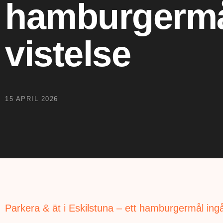
hamburgermål
vistelse
15 APRIL 2026
Parkera & ät i Eskilstuna – ett hamburgermål ingår