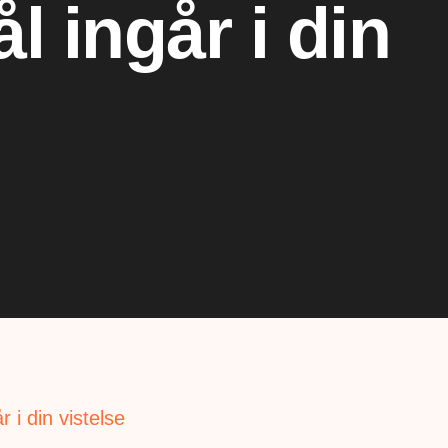
 ingår i din
 i din vistelse