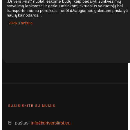
„Drivers First“ nuolat ieškome būdų, kaip padaryti sunkvežimių
stovėjimą lankstesnį ir geriau atitinkantį tikruosius vairuotojų bei
transporto įmonių poreikius. Todėl džiaugiamės galėdami pristatyti
naują kainodaros...
2026 3 birželio
SUSISIEKITE SU MUMIS
El. paštas:
info@driversfirst.eu