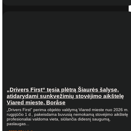
„Drivers First“ tęsia plėtrą Šiaurės šalyse,
atidarydami sunkvežimių stovėjimo aikštelę
Viared mieste, Boråse
„Drivers First“ perima objekto valdymą Viared mieste nuo 2026 m.
rugpjūčio 1 d., pakeisdama buvusią nemokamą stovėjimo aikštelę
profesionaliai valdoma vieta, siūlančia didesnį saugumą,
paslaugas...