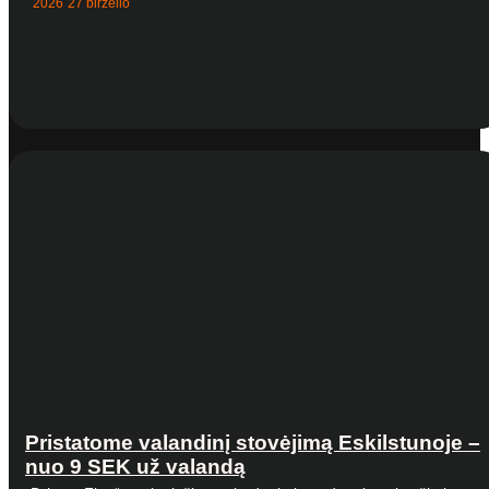
2026 27 birželio
Pristatome valandinį stovėjimą Eskilstunoje –
nuo 9 SEK už valandą