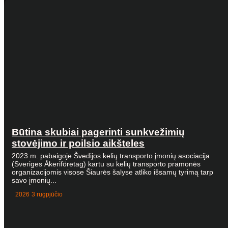
Būtina skubiai pagerinti sunkvežimių
stovėjimo ir poilsio aikšteles
2023 m. pabaigoje Švedijos kelių transporto įmonių asociacija
(Sveriges Åkeriföretag) kartu su kelių transporto pramonės
organizacijomis visose Šiaurės šalyse atliko išsamų tyrimą tarp
savo įmonių...
2026 3 rugpjūčio