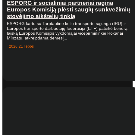
ESPORG ir socialiniai partneriai ragina
Europos Komisiją plėsti saugių sunkvežimių
stovėjimo aikštelių tinklą
ESPORG kartu su Tarptautine kelių transporto sąjunga (IRU) ir
Europos transporto darbuotojų federacija (ETF) pateikė bendrą
laišką Europos Komisijos vykdomajai vicepirmininkei Roxanai
Mînzatu, atkreipdama dėmesį...
2026 21 liepos