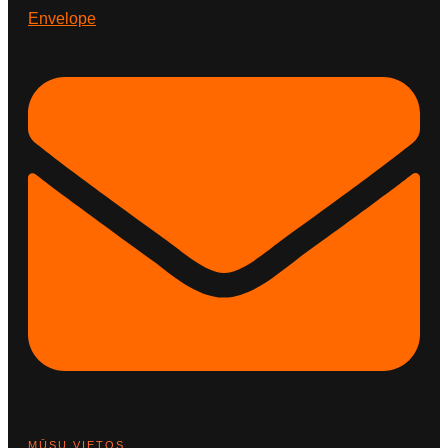
Envelope
MŪSŲ VIETOS