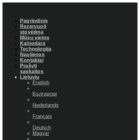
Pagrindinis
Rezervuoti
stovėjimą
Mūsų vietos
Kainodara
Technologija
Naujienos
Kontaktai
Prašyti
sąskaitos
Lietuvių
English
Български
Nederlands
Français
Deutsch
Magyar