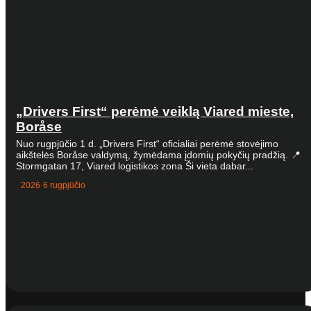
„Drivers First“ perėmė veiklą Viared mieste,
Boråse
Nuo rugpjūčio 1 d. „Drivers First“ oficialiai perėmė stovėjimo
aikštelės Boråse valdymą, žymėdama įdomių pokyčių pradžią. 📍
Stormgatan 17, Viared logistikos zona Ši vieta dabar...
2026 6 rugpjūčio