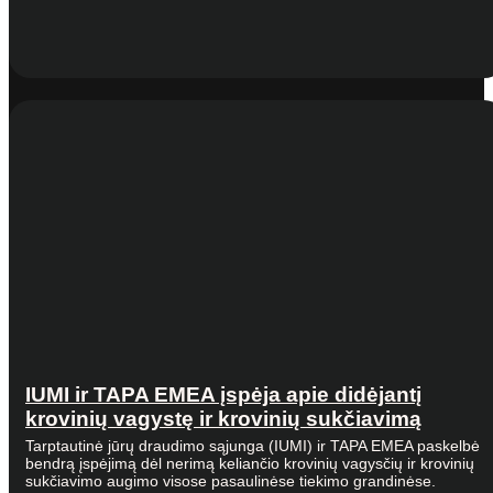
IUMI ir TAPA EMEA įspėja apie didėjantį
krovinių vagystę ir krovinių sukčiavimą
Tarptautinė jūrų draudimo sąjunga (IUMI) ir TAPA EMEA paskelbė
bendrą įspėjimą dėl nerimą keliančio krovinių vagysčių ir krovinių
sukčiavimo augimo visose pasaulinėse tiekimo grandinėse.