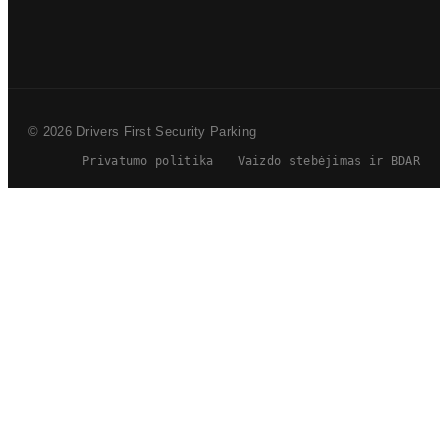
© 2026 Drivers First Security Parking
Privatumo politika
Vaizdo stebėjimas ir BDAR