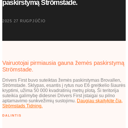
paskirstymą Strömstade.
2025 27 RUGPJŪČIO
Vairuotojai pirmiausia gauna žemės paskirstymą
Strömstade.
Drivers First buvo suteiktas žemės paskirstymas Brovallen,
Strömstade. Sklypas, esantis į rytus nuo E6 greitkelio šiaurės
kryptimi, užima 50 000 kvadratinių metrų plotą. Ši teritorija
suteikia galimybę didesnei Drivers First įstaigai su pilno
aptarnavimo sunkvežimių sustojimu.
Daugiau skaitykite čia,
Strömstads Tidning.
DALINTIS