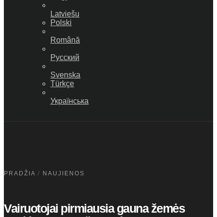
Latviešu
Polski
Română
Русский
Svenska
Türkçe
Українська
PRADŽIA
/
NAUJIENOS
Vairuotojai pirmiausia gauna žemės