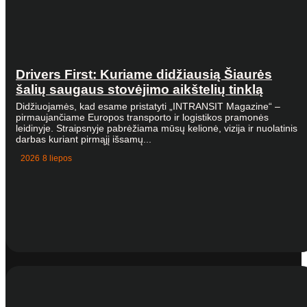
Drivers First: Kuriame didžiausią Šiaurės
šalių saugaus stovėjimo aikštelių tinklą
Didžiuojamės, kad esame pristatyti „INTRANSIT Magazine“ –
pirmaujančiame Europos transporto ir logistikos pramonės
leidinyje. Straipsnyje pabrėžiama mūsų kelionė, vizija ir nuolatinis
darbas kuriant pirmąjį išsamų...
2026 8 liepos