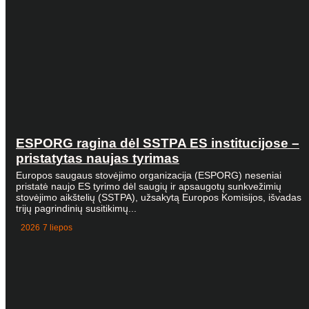
ESPORG ragina dėl SSTPA ES institucijose –
pristatytas naujas tyrimas
Europos saugaus stovėjimo organizacija (ESPORG) neseniai
pristatė naujo ES tyrimo dėl saugių ir apsaugotų sunkvežimių
stovėjimo aikštelių (SSTPA), užsakytą Europos Komisijos, išvadas
trijų pagrindinių susitikimų...
2026 7 liepos