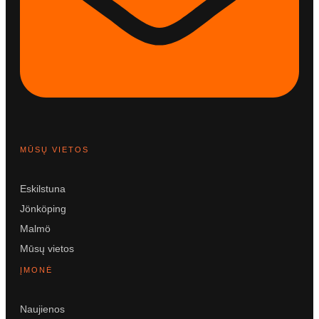
MŪSŲ VIETOS
Eskilstuna
Jönköping
Malmö
Mūsų vietos
ĮMONĖ
Naujienos