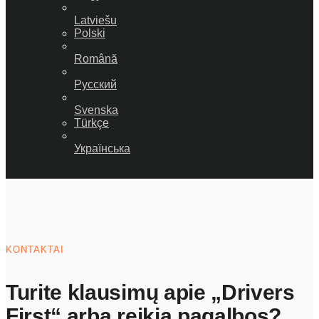
Latviešu
Polski
Română
Русский
Svenska
Türkçe
Українська
KONTAKTAI
Turite klausimų apie „Drivers
First“ arba reikia pagalbos?