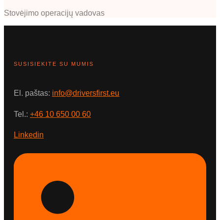
Stovėjimo operacijų vadovas
SUSISIEKITE SU MUMIS
El. paštas:
info@driversfirst.eu
Tel.:
+46 10 650 00 60
Linkedin