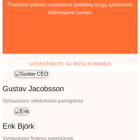
Pradėkite pokalbį naudodami pokalbių langą apatiniame
dešiniajame kampe.
SUSIPAŽINKITE SU MŪSŲ KOMANDA
Gustav Jacobsson
Vyriausiasis vykdomasis pareigūnas
Erik Björk
Vyriausiasis finansų pareigūnas