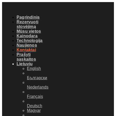
Pagrindinis
Rezervuoti
stovėjimą
Mūsų vietos
Kainodara
Technologija
Naujienos
Kontaktai
Prašyti
sąskaitos
Lietuvių
English
Български
Nederlands
Français
Deutsch
Magyar