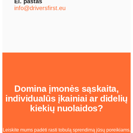
El. paštas
info@driversfirst.eu
Domina įmonės sąskaita,
individualūs įkainiai ar didelių
kiekių nuolaidos?
Leiskite mums padėti rasti tobulą sprendimą jūsų poreikiams.