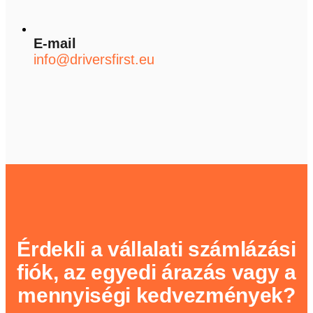
E-mail
info@driversfirst.eu
Érdekli a vállalati számlázási
fiók, az egyedi árazás vagy a
mennyiségi kedvezmények?