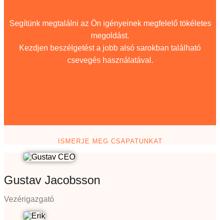
Segítünk megtalálni az Ön igényeinek megfelelő tökéletes
megoldást.
Kezdjen beszélgetést a jobb alsó sarokban található
csevegés használatával.
ISMERJE MEG CSAPATUNKAT
Gustav Jacobsson
Vezérigazgató