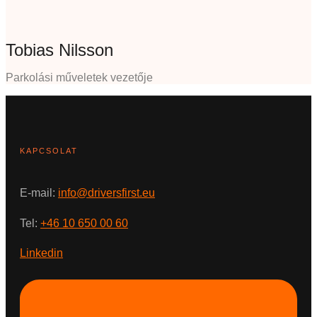
Tobias Nilsson
Parkolási műveletek vezetője
KAPCSOLAT
E-mail:
info@driversfirst.eu
Tel:
+46 10 650 00 60
Linkedin