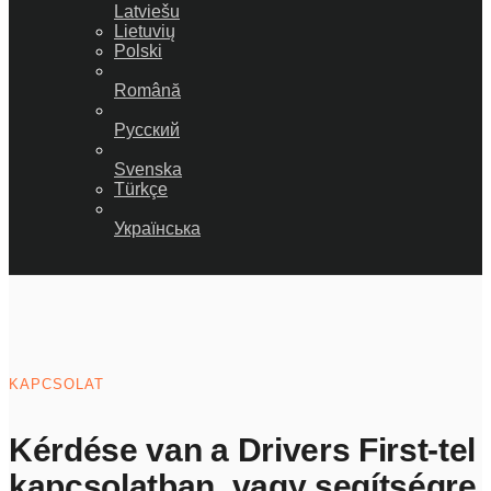
Latviešu
Lietuvių
Polski
Română
Русский
Svenska
Türkçe
Українська
KAPCSOLAT
Kérdése van a Drivers First-tel
kapcsolatban, vagy segítségre