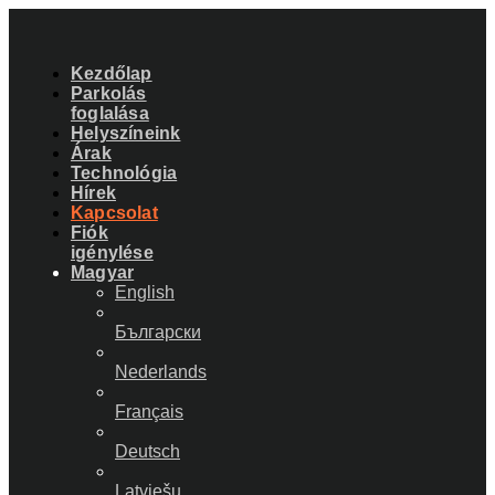
Kezdőlap
Parkolás
foglalása
Helyszíneink
Árak
Technológia
Hírek
Kapcsolat
Fiók
igénylése
Magyar
English
Български
Nederlands
Français
Deutsch
Latviešu