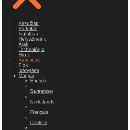
Kezdőlap
Parkolás
foglalása
Helyszíneink
Árak
Technológia
Hírek
Kapcsolat
Fiók
igénylése
Magyar
English
Български
Nederlands
Français
Deutsch